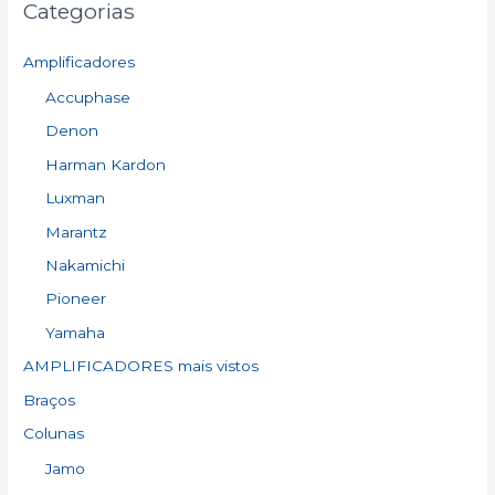
Categorias
c
h
Amplificadores
f
Accuphase
o
Denon
r
:
Harman Kardon
Luxman
Marantz
Nakamichi
Pioneer
Yamaha
AMPLIFICADORES mais vistos
Braços
Colunas
Jamo