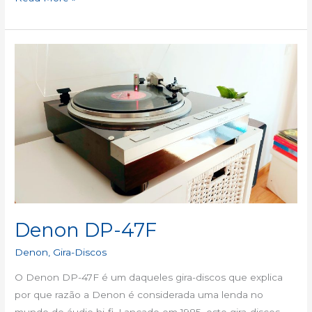
Denon
DP-
47F
Denon DP-47F
Denon
,
Gira-Discos
O Denon DP-47F é um daqueles gira-discos que explica
por que razão a Denon é considerada uma lenda no
mundo do áudio hi-fi. Lançado em 1985, este gira-discos