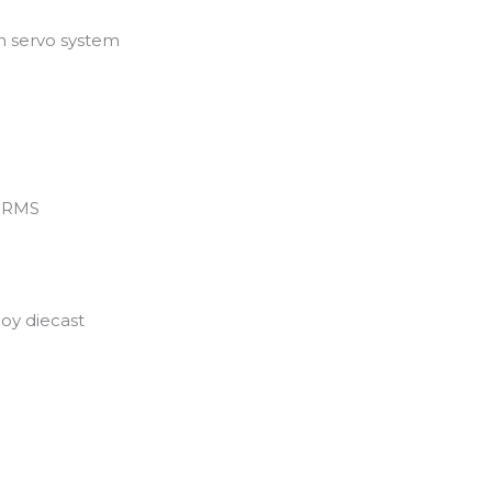
n servo system
 WRMS
loy diecast