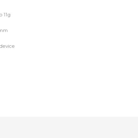
o 11g
47mm
 device