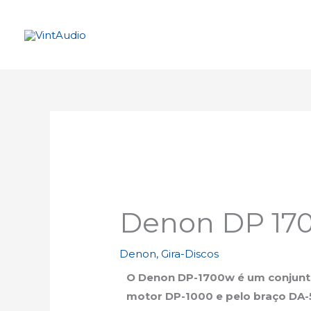
Skip
to
content
Denon DP 170
Denon
,
Gira-Discos
O Denon DP-1700w é um conjunto
motor DP-1000 e pelo braço DA-5