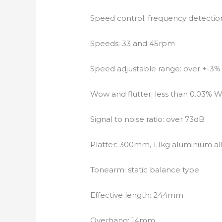
Speed control: frequency detectio
Speeds: 33 and 45rpm
Speed adjustable range: over +-3%
Wow and flutter: less than 0.03%
Signal to noise ratio: over 73dB
Platter: 300mm, 1.1kg aluminium al
Tonearm: static balance type
Effective length: 244mm
Overhang: 14mm