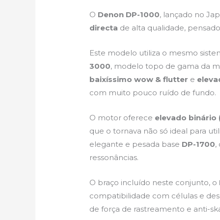
O
Denon DP-1000
, lançado no J
directa
de alta qualidade, pensad
Este modelo utiliza o mesmo sist
3000
, modelo topo de gama da ma
baixíssimo wow & flutter
e
eleva
com muito pouco ruído de fundo.
O motor oferece
elevado binário 
que o tornava não só ideal para u
elegante e pesada base
DP-1700
,
ressonâncias.
O braço incluído neste conjunto, o
compatibilidade com células e des
de força de rastreamento e anti-s