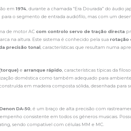
apão em
1974
, durante a chamada “Era Dourada” do áudio ja
o para o segmento de entrada audiófilo, mas com um dese
ema de motor AC
com controlo servo de tração directa
pr
rca na altura. Este sistema é conhecido pela sua
rotação
da precisão tonal
, características que resultam numa apr
(torque)
e
arranque rápido
, características típicas da filo
tilização doméstica como também adequado para ambientes p
 construída em madeira composta sólida, desenhada para s
Denon DA-50
, é um braço de alta precisão com rastreame
empenho consistente em todos os géneros musicais. Possui
kating, sendo compatível com células MM e MC.