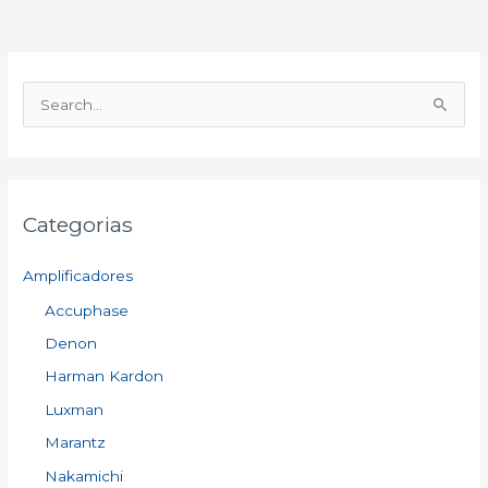
S
e
a
r
Categorias
c
h
Amplificadores
f
Accuphase
o
Denon
r
:
Harman Kardon
Luxman
Marantz
Nakamichi