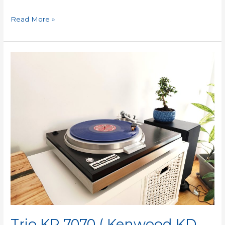
Read More »
Trio
KP
7070
(
Kenwood
KD
650
)
Trio KP 7070 ( Kenwood KD