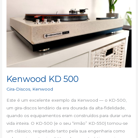
Kenwood KD 500
Gira-Discos
,
Kenwood
Este é um excelente exemplo da Kenwood — o KD-500,
um gira-discos lendário da era dourada da alta-fidelidade,
quando os equipamentos eram construídos para durar uma
vida inteira. O KD-500 (e o seu “irmão” KD-550) tornou-se
um clássico, respeitado tanto pela sua engenharia como