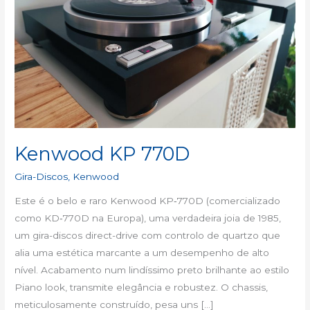
Kenwood KP 770D
Gira-Discos
,
Kenwood
Este é o belo e raro Kenwood KP‑770D (comercializado
como KD‑770D na Europa), uma verdadeira joia de 1985,
um gira-discos direct-drive com controlo de quartzo que
alia uma estética marcante a um desempenho de alto
nível. Acabamento num lindíssimo preto brilhante ao estilo
Piano look, transmite elegância e robustez. O chassis,
meticulosamente construído, pesa uns […]