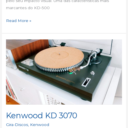
pelo seu impacto visual. Uma das características mais
marcantes do KD-500
Read More »
Kenwood
KD
3070
Kenwood KD 3070
Gira-Discos
,
Kenwood