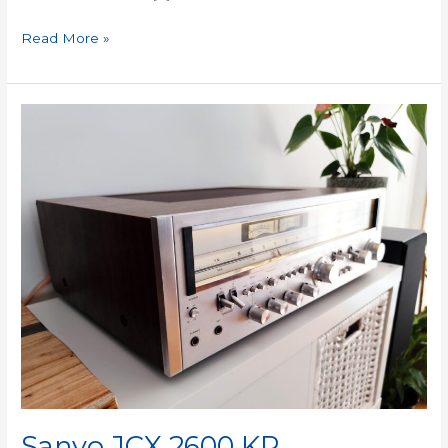
Read More »
Sanyo
JCX
2600
KR
Sanyo JCX 2600 KR