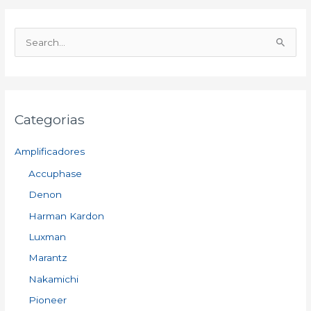
S
e
a
r
Categorias
c
h
Amplificadores
f
Accuphase
o
Denon
r
:
Harman Kardon
Luxman
Marantz
Nakamichi
Pioneer