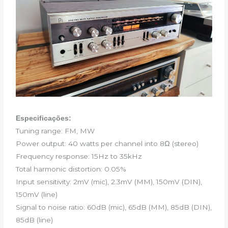
Especificações:
Tuning range: FM, MW
Power output: 40 watts per channel into 8Ω (stereo)
Frequency response: 15Hz to 35kHz
Total harmonic distortion: 0.05%
Input sensitivity: 2mV (mic), 2.3mV (MM), 150mV (DIN),
150mV (line)
Signal to noise ratio: 60dB (mic), 65dB (MM), 85dB (DIN),
85dB (line)