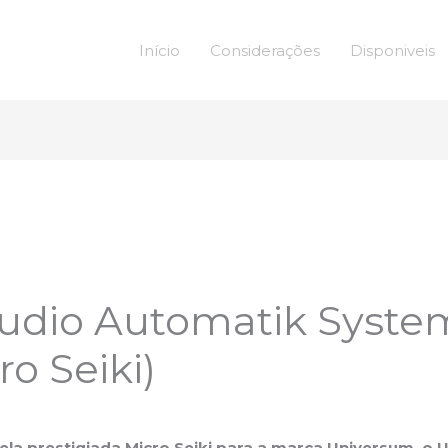
Início
Considerações
Disponiveis
udio Automatik Syste
ro Seiki)
pela prestigiada Micro Seiki para a marca Universum, 