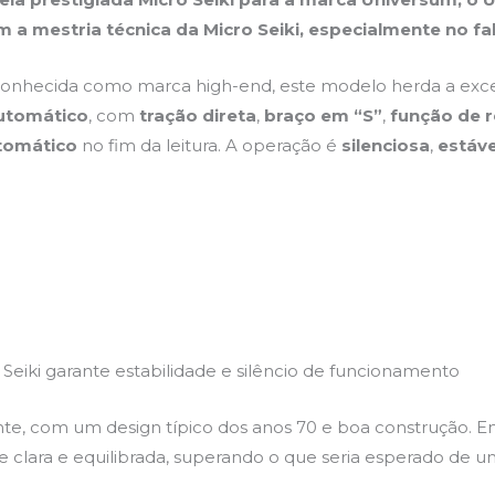
 a mestria técnica da Micro Seiki, especialmente no f
onhecida como marca high-end, este modelo herda a exce
utomático
, com
tração direta
,
braço em “S”
,
função de 
tomático
no fim da leitura. A operação é
silenciosa
,
estáve
 Seiki garante estabilidade e silêncio de funcionamento
nte, com um design típico dos anos 70 e boa construção. 
lara e equilibrada, superando o que seria esperado de 