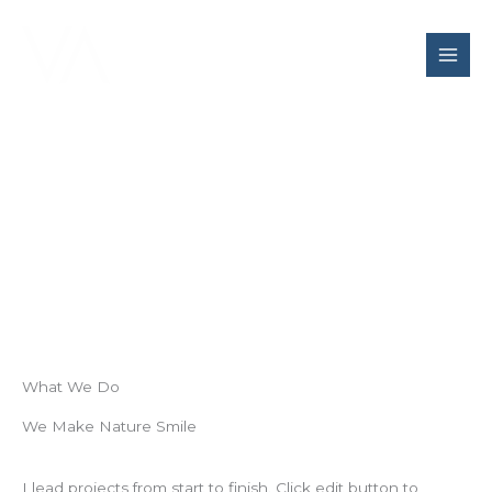
Skip
to
content
Services
What We Do
We Make Nature Smile
I lead projects from start to finish. Click edit button to