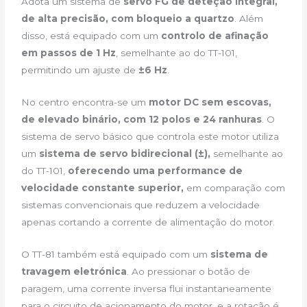
Adota um sistema de
servo FG de deteção integral,
de alta precisão, com bloqueio a quartzo
. Além
disso, está equipado com um
controlo de afinação
em passos de 1 Hz
, semelhante ao do TT-101,
permitindo um ajuste de
±6 Hz
.
No centro encontra-se um
motor DC sem escovas,
de elevado binário, com 12 polos e 24 ranhuras
. O
sistema de servo básico que controla este motor utiliza
um
sistema de servo bidirecional (±),
semelhante ao
do TT-101,
oferecendo uma performance de
velocidade constante superior,
em comparação com
sistemas convencionais que reduzem a velocidade
apenas cortando a corrente de alimentação do motor.
O TT-81 também está equipado com um
sistema de
travagem eletrónica
. Ao pressionar o botão de
paragem, uma corrente inversa flui instantaneamente
para o circuito de acionamento do motor, e a rotação é