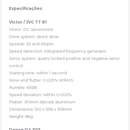
Especificações
Victor / JVC TT 81
Motor: DC servomotor
Drive system: direct drive
Speeds: 33 and 45rpm
Speed detection: integrated frequency generator
Servo system: quartz locked positive and negative servo
control
Starting time: within 1 second
Wow and flutter: 0.025% WRMS
Rumble: 63dB
Speed deviation: within 0.002%
Platter: 310mm diecast aluminium
Dimensions: 150 x 358 x 358mm
Weight: 8kg
Denon DA 307