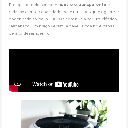
É elogiado pelo seu som
neutro e transparente
e
pela excelente capacidade de leitura. Design elegante e
engenharia sólida, o DA-307 continua a ser um clássico
respeitado, um braço versátil e fiável, ainda hoje capaz
de alto desempenho.